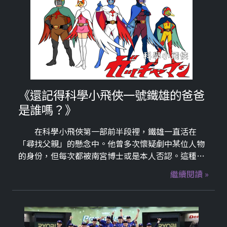
《還記得科學小飛俠一號鐵雄的爸爸
是誰嗎？》
在科學小飛俠第一部前半段裡，鐵雄一直活在
「尋找父親」的懸念中。他曾多次懷疑劇中某位人物
的身份，但每次都被南宮博士或是本人否認。這種
「真相就在眼前卻抓不住」的焦慮，累積了極強的戲
繼續閱讀 »
劇張力。