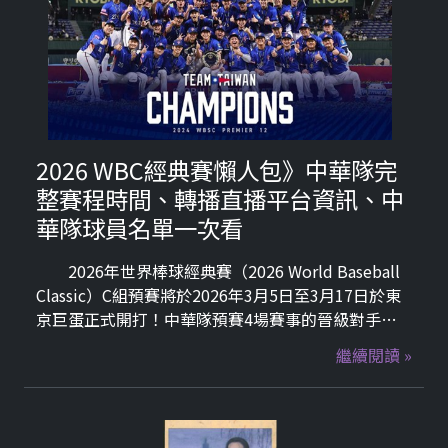
2026 WBC經典賽懶人包》中華隊完
整賽程時間、轉播直播平台資訊、中
華隊球員名單一次看
2026年世界棒球經典賽（2026 World Baseball
Classic）C組預賽將於2026年3月5日至3月17日於東
京巨蛋正式開打！中華隊預賽4場賽事的晉級對手包
括澳洲、日本、捷克以及南韓，各組採單循環賽，每
繼續閱讀 »
組取前2名晉級8強賽。最終經歷4強賽後，將在美國
邁阿密LoanDepot Park爭奪總冠軍！