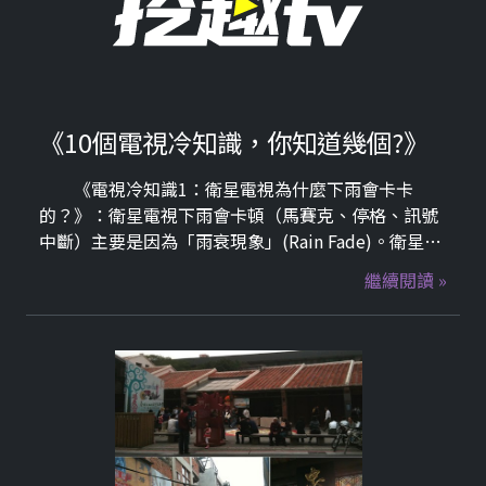
《10個電視冷知識，你知道幾個?》
《電視冷知識1：衛星電視為什麼下雨會卡卡
的？》：衛星電視下雨會卡頓（馬賽克、停格、訊號
中斷）主要是因為「雨衰現象」(Rain Fade)。衛星通
常使用高頻率的 Ku 波段傳輸訊號，這些訊號在穿過
繼續閱讀 »
厚重雲層和大雨時，容易被雨滴吸收、散射，導致到
達接收天線的訊號強度大幅衰減。挖趣tv是串流平
台，不是衛星電視，所以大家不用害怕下雨會影響畫
質唷~