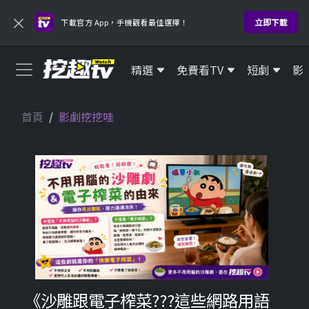
×
立即下載
下載官方 App，手機觀看最佳選擇！
精選
免費看TV
短劇
影
首頁
影劇挖挖哇
《沙雕跟電子榨菜???這些網路用語