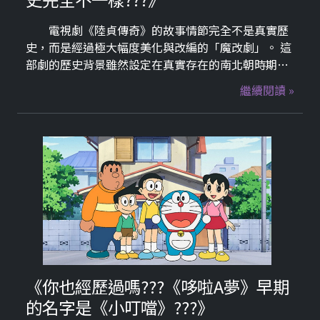
電視劇《陸貞傳奇》的故事情節完全不是真實歷
史，而是經過極大幅度美化與改編的「魔改劇」。 這
部劇的歷史背景雖然設定在真實存在的南北朝時期
「北齊」王朝（西元550年－577年），但劇中男女主
繼續閱讀 »
角的性格、所作所為，與歷史真相完全相反。真實歷
史上的男女主角原型，其實是中國歷史上非常著名的
昏君與妖后：
《你也經歷過嗎???《哆啦A夢》早期
的名字是《小叮噹》???》