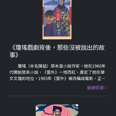
《瓊瑤戲劇背後，那些沒被說出的故
事》
瓊瑤（本名陳喆）原本是小說作家。她在1960年
代開始發表小說，《窗外》一炮而紅，奠定了她在華
文文壇的地位。1965年《窗外》被改編成電影，正式
開啟了「瓊瑤小說影視化」的時代。接下來
繼續閱讀 »
1986~1988陸續推出《幾度夕陽紅》、《煙雨濛
濛》、《庭院深深》及《在水一方》，挖趣tv首波上
線了《煙雨濛濛》、《庭院深深》及《在水一方》，
裡面主角除了超強CP秦漢+劉雪華(甄環傳裡的太后)
外，竟然還有徐乃麟(天才衝衝衝主持人???)、李天柱