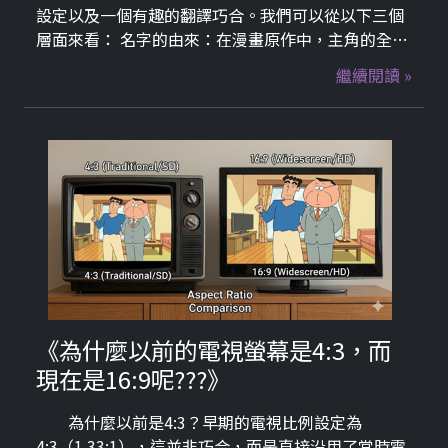
設定以及一個有趣的翻譯巧合。我們可以從以下三個
層面來看： 名字的由來：在漫畫原作中，主角的全名
是「野原新之助」。廣志在美冴快生小孩時，原本想
繼續閱讀 »
了四個名字：「新一」、「之助」、「幸一」、「廣
志二世」。
《為什麼以前的電視螢幕是4:3，而
現在是16:9呢???》
為什麼以前是4:3？早期的電視比例設定為
4:3（1.33:1），這並非巧合，而是直接沿用了當時電