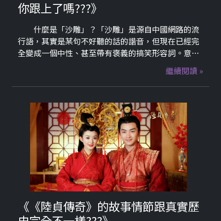
你跟上了嗎???》
什麼是「沙雕」？「沙雕」是源自中國網路的流
行語，其實是某句不好聽的話的諧音，但現在已經完
全變成一個中性、甚至帶有褒義的搞笑形容詞。意
思：搞笑、愚蠢、無厘頭、大智若愚、讓人哭笑不
繼續閱讀 »
得。
《《陸貞傳奇》的故事情節跟真實歷
史完全不一樣???》