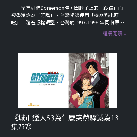
早年引進Doraemon時，因脖子上的「鈴鐺」而
被香港譯為「叮噹」，台灣隨後使用「機器貓小叮
噹」。隨著版權調整，台灣於1997-1998 年間將原本
通用的「小叮噹」正式更名為「哆啦A夢」。主要原
繼續閱讀 »
因是為了遵循原作者藤子·F·不二雄的遺願，將全球
名稱統一為日文音譯，以品牌國際化。
《城市獵人S3為什麼突然驟減為13
集???》