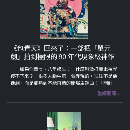
(甄環傳裡的蘇公公)、金超群(永遠的包青天)、范鴻軒
(包青天裡的師爺)、趙永馨、徐貴櫻等人，當年據說
這些劇出演人選都經過瓊瑤本人選角，她的女主都要
有汪汪大眼，這麼一看還真的所言不假，大家趕緊去
追劇回味了一下這些明星當年青春稚嫩的模樣，真的
是俊男美女，一時之選~
《包青天》回來了：一部把「單元
劇」拍到極限的 90 年代現象級神作
如果你問七、八年級生：「什麼叫做打開電視就
停不下來？」很多人腦中第一個浮現的，往往不是偶
像劇，而是那熟到不能再熟的開場主題曲：「開封有
個《包青天》，鐵面無私辨忠奸…」。1993 年華視首
繼續閱讀 »
播的《包青天》，是以獨立單元劇形式鋪陳，靠一樁
樁案子推進。每個單元自成篇章，有清楚的起承轉
合、鮮明的角色對峙與情緒張力。然而所有故事最終
仍匯流於同一個價值核心，屬於《包青天》的「正義
宇宙」：包拯的鐵面無私、公孫策的理性洞察、展昭