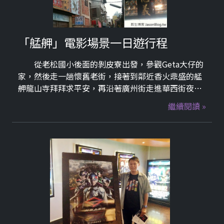
「艋舺」電影場景一日遊行程
從老松國小後面的剝皮寮出發，參觀Geta大仔的
家，然後走一趟懷舊老街，接著到鄰近香火鼎盛的艋
舺龍山寺拜拜求平安，再沿著廣州街走進華西街夜
市，參觀亞洲毒蛇研究所（文謙的巢穴）、重溫一遍
繼續閱讀 »
蚊子買「兩喜號」魷魚羹之後狂奔的路線，