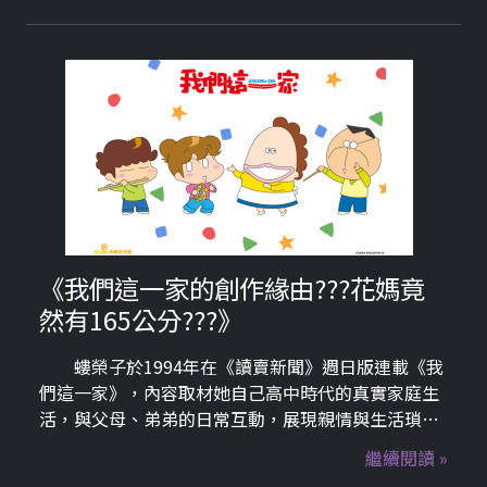
的配角「神谷真人」（一名綽號「老鼠」的大盜）。
讀者對這種帥氣、幽默且帶點神祕感的男性角色反應
極佳，成為後來「冴羽獠」的原型參考。
《我們這一家的創作緣由???花媽竟
然有165公分???》
螻榮子於1994年在《讀賣新聞》週日版連載《我
們這一家》，內容取材她自己高中時代的真實家庭生
活，與父母、弟弟的日常互動，展現親情與生活瑣
事。其中靈魂人物「花媽」的秘辛挖給你：花媽的
繼續閱讀 »
「本名」：在動畫中，大家幾乎都只叫她「花媽