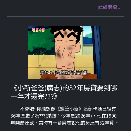
下圖文取材自PopDaily波波黛莉的異想世界)
繼續閱讀 »
《小新爸爸(廣志)的32年房貸要到哪
一年才還完???》
不會吧~你能想像《蠟筆小新》這部卡通已經有
36年歷史了嗎???(編按：今年是2026年)，他在1990
年開始連載，當時有一幕廣志說他的房屋有32年貸款
要繳，也就是說2022年 就還完了???