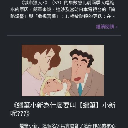
《城市獵人3》（S3）的集數會比前兩季大幅縮
水的原因，簡單來說，這涉及當時日本電視台的「策
略調整」與「收視習慣」：1. 播放時段的更迭：在
1980 年代，日本動畫的黃金時段通常是每週一集，一
繼續閱讀 »
季約 26 集（半年份）或 52 集（一年份）。
《蠟筆小新為什麼要叫【蠟筆】小新
呢???》
蠟筆小新」這個名字其實包含了這部作品的核心