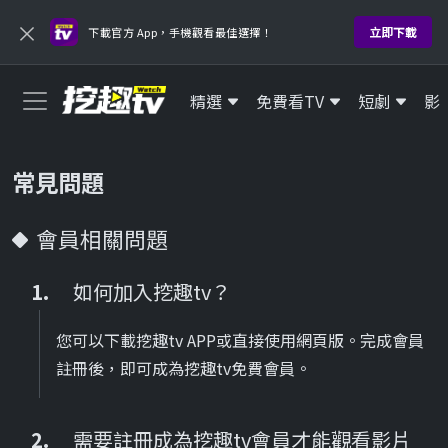
×
立即下載
下載官方 App，手機觀看最佳選擇！
精選
免費看TV
短劇
影
常見問題
會員相關問題
如何加入挖趣tv？
您可以下載挖趣tv APP或直接使用網頁版。完成會員
註冊後，即可成為挖趣tv免費會員。
需要註冊成為挖趣tv會員才能觀看影片