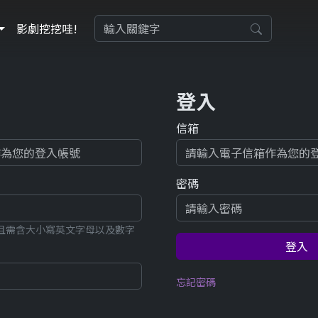
影劇挖挖哇!
登入
信箱
密碼
元，且需含大小寫英文字母以及數字
登入
忘記密碼