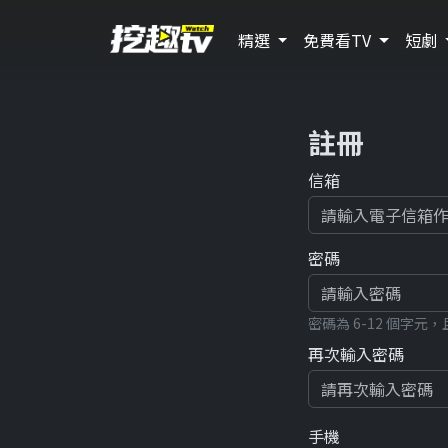
精選
免費看TV
短劇
註冊
信箱
密碼
密碼為 6-12 個字
再次輸入密碼
手機