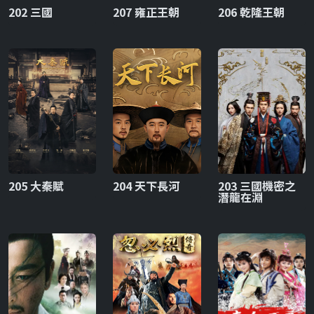
202 三國
207 雍正王朝
206 乾隆王朝
205 大秦賦
204 天下長河
203 三國機密之
潛龍在淵