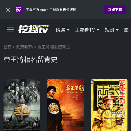
×
立即下載
下載官方 App，手機觀看最佳選擇！
精選
免費看TV
短劇
影
首頁
>
免費看TV
> 帝王將相名留青史
帝王將相名留青史