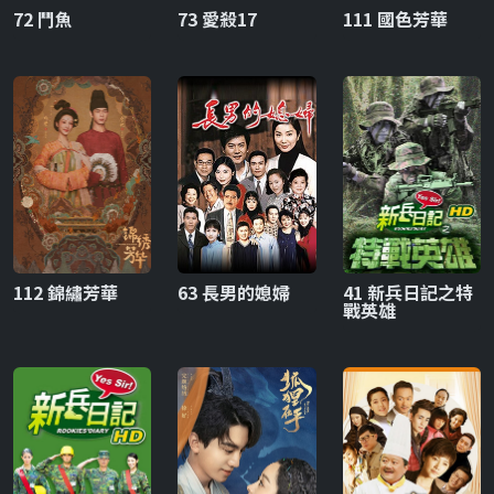
72 鬥魚
73 愛殺17
111 國色芳華
112 錦繡芳華
63 長男的媳婦
41 新兵日記之特
戰英雄