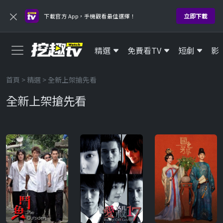
×
立即下載
下載官方 App，手機觀看最佳選擇！
精選
免費看TV
短劇
影
首頁
>
精選
> 全新上架搶先看
全新上架搶先看