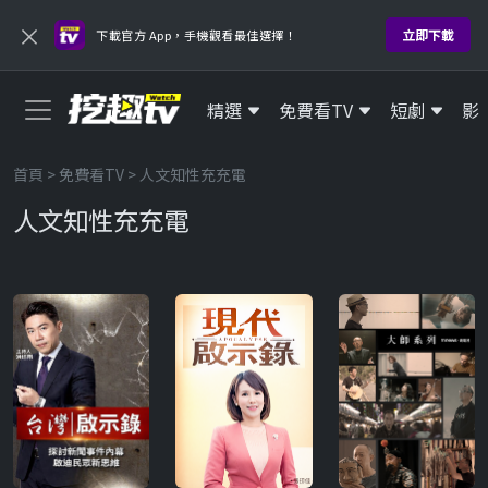
×
立即下載
下載官方 App，手機觀看最佳選擇！
精選
免費看TV
短劇
影
首頁
>
免費看TV
> 人文知性充充電
人文知性充充電