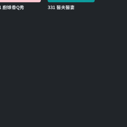
21 廚娘香Q秀
331 醫夫醫妻