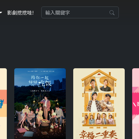
影劇挖挖哇!