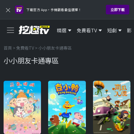
×
立即下載
下載官方 App，手機觀看最佳選擇！
精選
免費看TV
短劇
影
首頁
>
免費看TV
> 小小朋友卡通專區
小小朋友卡通專區