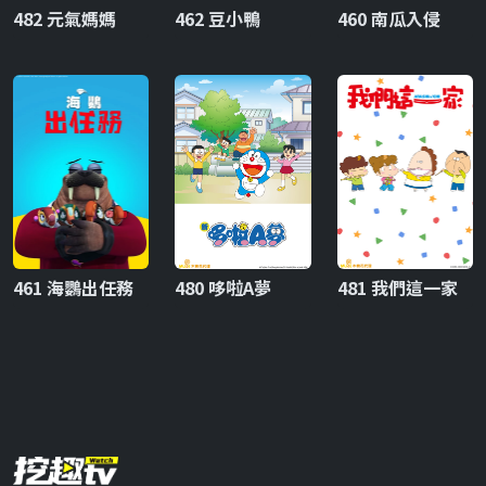
482 元氣媽媽
462 豆小鴨
460 南瓜入侵
461 海鸚出任務
480 哆啦A夢
481 我們這一家