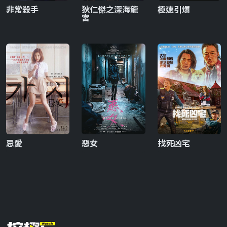
非常殺手
狄仁傑之深海龍
極速引爆
宮
忌愛
惡女
找死凶宅