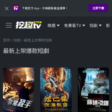
×
立即下載
下載官方 App，手機觀看最佳選擇！
精選
免費看TV
短劇
影
首頁
>
短劇
> 最新上架爆款短劇
最新上架爆款短劇