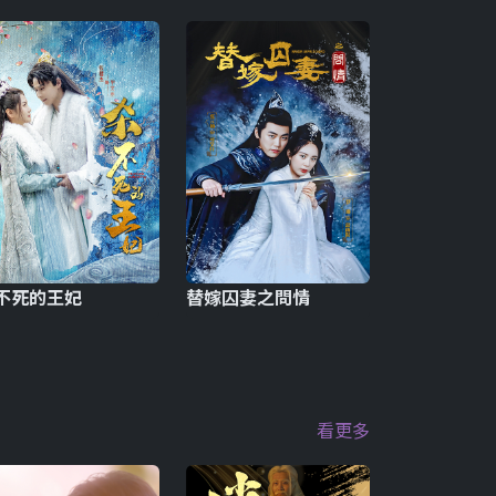
不死的王妃
替嫁囚妻之問情
看更多