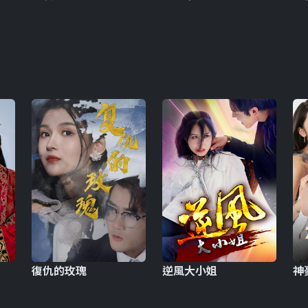
復仇的玫瑰
逆風大小姐
神