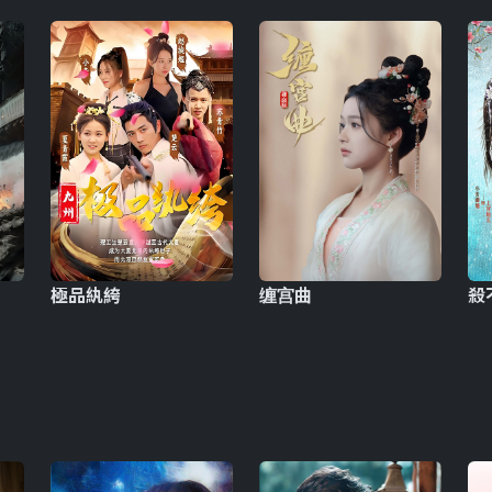
極品紈絝
缠宫曲
殺