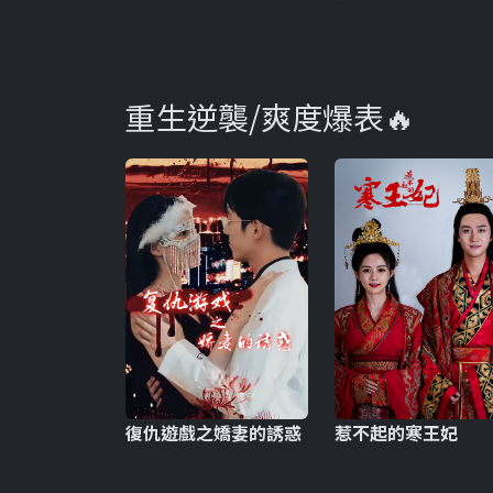
重生逆襲/爽度爆表🔥
復仇遊戲之嬌妻的誘惑
惹不起的寒王妃