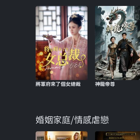
將軍府來了個女總裁
神龍帝尊
婚姻家庭/情感虐戀