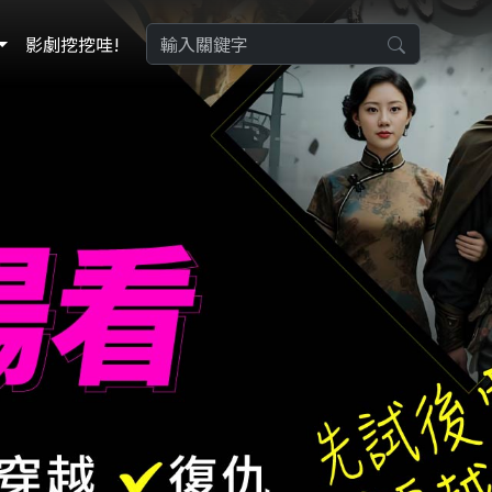
影劇挖挖哇!