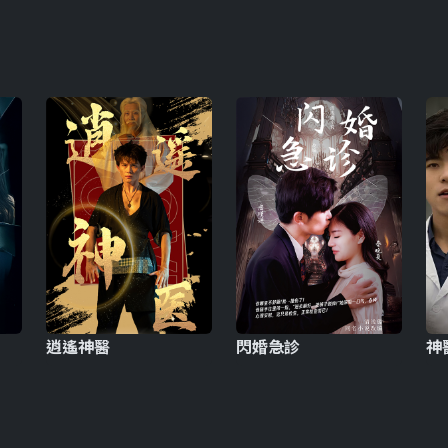
逍遙神醫
閃婚急診
神