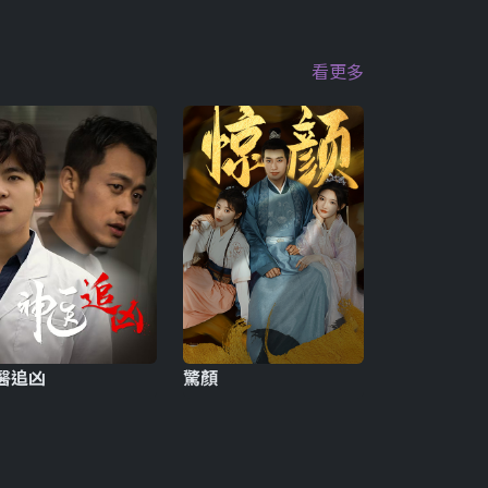
看更多
醫追凶
驚顏