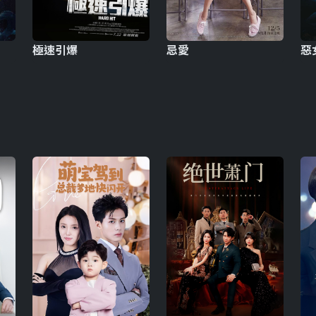
極速引爆
忌愛
惡