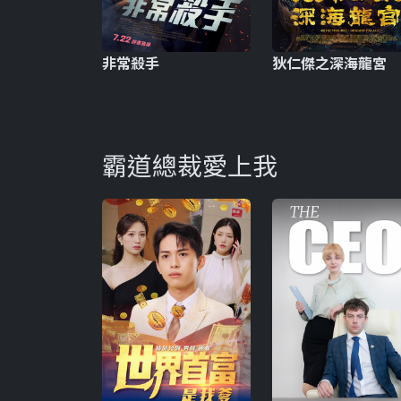
非常殺手
狄仁傑之深海龍宮
霸道總裁愛上我