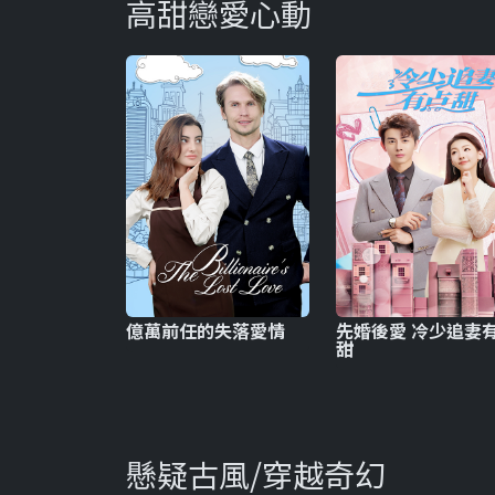
高甜戀愛心動
億萬前任的失落愛情
先婚後愛 冷少追妻
甜
懸疑古風/穿越奇幻