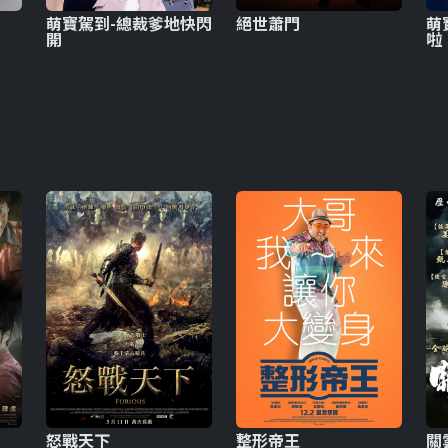
萌寶駕到-總裁爹地快閃
絕世蕭門
萌
開
啦
怒戰天下
整形帝王
關