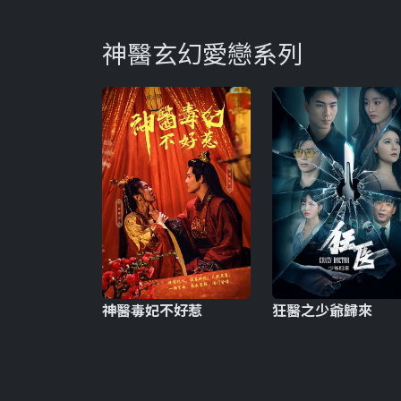
神醫玄幻愛戀系列
神醫毒妃不好惹
狂醫之少爺歸來