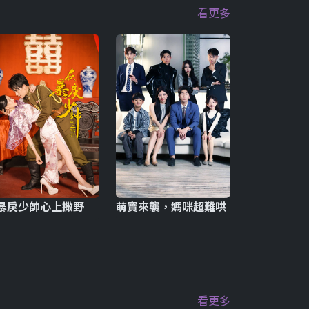
看更多
暴戾少帥心上撒野
萌寶來襲，媽咪超難哄
看更多