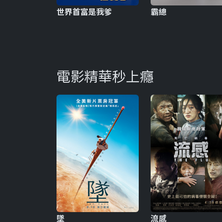
世界首富是我爹
霸總
電影精華秒上癮
墜
流感