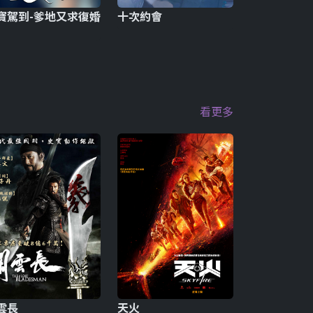
寶駕到-爹地又求復婚
十次約會
看更多
雲長
天火