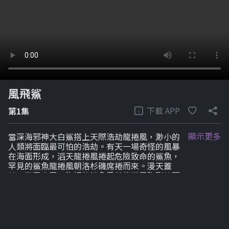
風飛鯊
下載 APP
第1集
顯示更多
當深海邪神大白鯊搭上天際浩劫龍捲風，渺小的
人類將面臨最可怕的浩劫。有天一場奇怪的風暴
在海面形成，滔天龍捲風捲起危險致命的鯊魚，
罕見的鯊魚龍捲風朝洛杉磯席捲而來。漫天蓋
地，狂風尖牙！海裡的鯊魚乘著龍捲風跑到地面
肆虐逞凶，市民只能拿起武器挺身抵抗天降猛
鯊，這樣的離奇糾葛，是巧合？還是宿命？頂級
掠食者與生態破壞者之間的戰鬥，究竟誰是最後
的贏家？就讓我們嗑著爆米花繼續看下去！