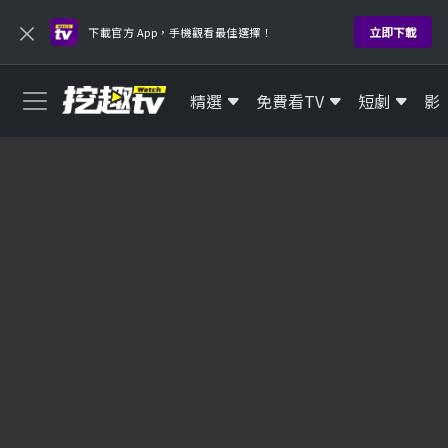
×
立即下載
下載官方 App，手機觀看最佳選擇！
精選
免費看TV
短劇
影