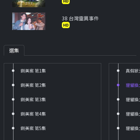
HD
38 台灣靈異事件
HD
39 京城四少
HD
選集
40 新兵日記
鍘美案 第1集
真假狀
HD
鍘美案 第2集
貍貓換
41 新兵日記之特戰英雄
HD
鍘美案 第3集
貍貓換
60 戲說台灣
鍘美案 第4集
貍貓換
HD
鍘美案 第5集
貍貓換
61 台灣霹靂火