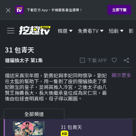
×
2 寰宇新聞台灣台
立即下載
下載官方 App，手機觀看最佳選擇！
HD
精選
免費看TV
短劇
影
3 三立新聞iNEWS
HD
31 包青天
4 運通財經綜合台
下載 APP
貍貓換太子 第1集
HD
顯示更多
描述宋真宗年間，劉貴妃與李妃同時懷孕，劉妃
16 博斯運動一台
在太監的幫助下，用一隻剝了皮的狸貓換走了李
妃剛生的皇子，並將其推入冷宮，之後太子由八
HD
賢王撫養長大，長大後繼承皇位成為宋仁宗，最
後由包拯查明真相，母子得以團圓。
17 智林體育台
HD
全部頻道
31 包青天
HD