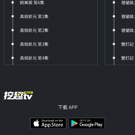
鍘美案 第6集
貍貓換
HD
真假狀元 第1集
貍貓換
62 飛龍在天
HD
真假狀元 第2集
貍貓換
63 長男的媳婦
真假狀元 第3集
雙釘記
HD
真假狀元 第4集
雙釘記
71 薰衣草
HD
72 鬥魚
HD
下載 APP
73 愛殺17
HD