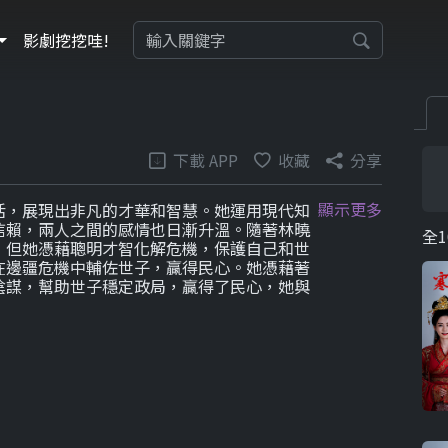
影劇挖挖哇!
下載 APP
收藏
分享
顯示更多
活，展現出非凡的才華和智慧。她運用現代知
信賴，兩人之間的感情也日漸升溫。隨著林曉
全1
，但她憑藉聰明才智化解危機，保護自己和世
在邊疆危機中輔佐世子，贏得民心。她憑藉著
陰謀，幫助世子穩定政局，贏得了民心，她與