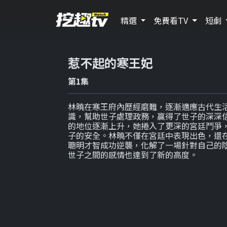
精選
免費看TV
短劇
惹不起的寒王妃
第1集
林曉在寒王府內歷經磨難，逐漸適應古代生
識，幫助世子處理政務，贏得了世子的深深
的地位逐漸上升，她捲入了更深的宮廷鬥爭
子的安全。林曉不僅在宮廷中表現出色，還
聰明才智成功逆襲，化解了一場針對自己的
世子之間的感情也達到了新的高度。