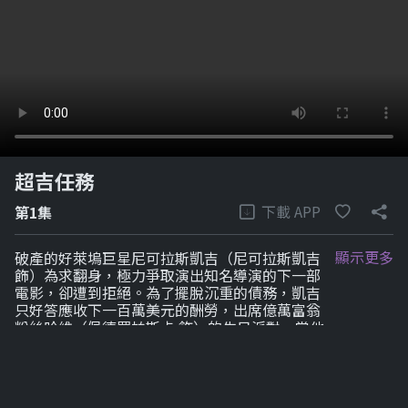
超吉任務
下載 APP
第1集
顯示更多
破產的好萊塢巨星尼可拉斯凱吉（尼可拉斯凱吉
飾）為求翻身，極力爭取演出知名導演的下一部
電影，卻遭到拒絕。為了擺脫沉重的債務，凱吉
只好答應收下一百萬美元的酬勞，出席億萬富翁
粉絲哈維（佩德羅帕斯卡 飾）的生日派對。當他
得知哈維是綁架加泰隆尼亞總統候選人女兒的軍
火販子時，情況開始變得複雜，中情局希望凱吉
能協助他們將哈維逮捕到案，於是他被迫展現出
他過去在大銀幕上的英雄形象，以拯救自己和妻