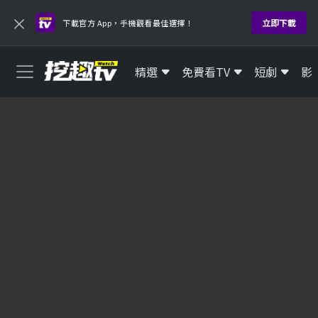
×
立即下載
下載官方 App，手機觀看最佳選擇！
精選
免費看TV
短劇
影