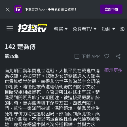
HD
×
立即下載
下載官方 App，手機觀看最佳選擇！
135 大宋少年志2
HD
精選
免費看TV
短劇
影
136 錦繡安寧
142 楚喬傳
HD
下載 APP
第25集
137 長樂曲
顯示更多
南北朝西魏年間亂世混戰，大批平民在戰亂中淪
HD
為奴隸，命如草芥。奴籍少女楚喬被送入人獵場
供貴族娛樂射殺，幸得燕北世子燕洵與宇文玥暗
138 與君歌
中相救，隨後她被帶進權傾朝野的門閥宇文家。
目睹兄姐相繼慘死，立誓要帶妹妹逃出牢籠。楚
HD
喬受到開明貴族宇文玥關注，被迫接受嚴厲訓練
的同時，更與燕洵結下深厚友誼。西魏門閥爭
139 錦衣夜行
鬥，燕洵一家滿門被滅，深陷絕境，楚喬與他生
死相守併力助他逃脫困局。然而回到燕北後，燕
HD
洵野心膨脹，不惜以滿城百姓性命為代價割據稱
雄。楚喬在絕望中與燕洵分道揚鑣，並與力求