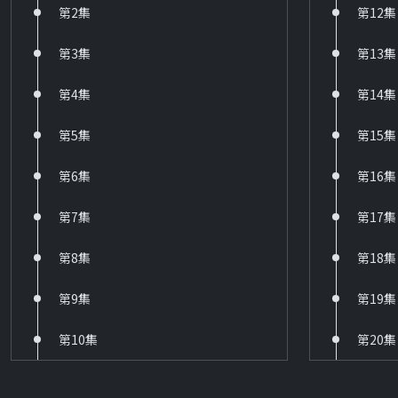
第2集
第12集
202 三國
HD
第3集
第13集
203 三國機密之潛龍在淵
第4集
第14集
HD
第5集
第15集
204 天下長河
第6集
第16集
HD
第7集
第17集
205 大秦賦
HD
第8集
第18集
206 乾隆王朝
第9集
第19集
HD
第10集
第20集
207 雍正王朝
HD