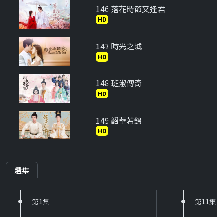
146 落花時節又逢君
HD
147 時光之城
HD
148 班淑傳奇
HD
149 韶華若錦
HD
200 武媚娘傳奇
HD
選集
201 步步驚心
第1集
第11集
HD