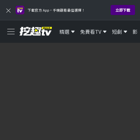
×
立即下載
下載官方 App，手機觀看最佳選擇！
精選
免費看TV
短劇
影