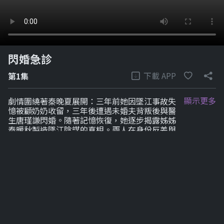
閃婚急診
下載 APP
第1集
顯示更多
劇情圍繞著秦晚夏展開：三年前她因墜江事故失
憶被顧奶奶收留，三年後遭遇未婚夫背叛後與醫
生唐瑾謙閃婚。隨著記憶恢復，她逐步揭露姊姊
秦暖秋製造墜江陰謀的真相。兩人在身份反差與
家族阻撓中守護婚姻，最終揭開系列謎團。
劇集列表
1-6
7-12
7-12
7-12
7-12
7-