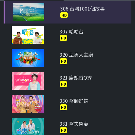
306 台灣1001個故事
HD
307 哈哈台
HD
320 型男大主廚
HD
321 廚娘香Q秀
HD
330 醫師好辣
HD
331 醫夫醫妻
HD