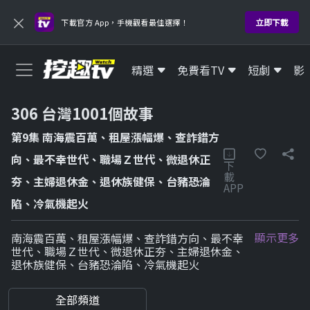
272 My Cinema Europe HD我的歐洲電影
×
立即下載
下載官方 App，手機觀看最佳選擇！
HD
301 天才衝衝衝
精選
免費看TV
短劇
影
HD
306 台灣1001個故事
302 費玉清時間之小哥愛說笑
HD
第9集 南海震百萬、租屋漲幅爆、查詐錯方
向、最不幸世代、職場Ｚ世代、微退休正
下
303 台灣啟示錄
載
夯、主婦退休金、退休族健保、台豬恐淪
APP
HD
陷、冷氣機起火
304 全民星攻略
顯示更多
南海震百萬、租屋漲幅爆、查詐錯方向、最不幸
HD
世代、職場Ｚ世代、微退休正夯、主婦退休金、
退休族健保、台豬恐淪陷、冷氣機起火
305 現代啟示錄
HD
全部頻道