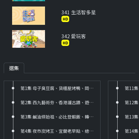
341 生活智多星
HD
342 愛玩客
HD
343 萌寵日常
HD
選集
344 靖天生活台
第1集 母子臭豆腐、貨櫃屋烤鴨、岡山麻辣鍋、夜市炸刈包、抵債土魠羹、８０年沙茶鍋、有機木瓜王
HD
第2集 西九藝術夯、香港護古蹟、遊港必飲茶、廟街好走逛、香港好好味、巴賽爾預告
345 新唐人生活台
HD
第3集 鹹油條始祖、必比登蝦飯、轉職烤鴨王、機場豬腳、地瓜球王、藏書羊肉湯
346 北台灣生活誌
第4集 夜市炭烤王、宜蘭老早點、總舖師肉羹、九如滷粿、漁村九孔鍋、高麗菜大餅、棒球肉圓
HD