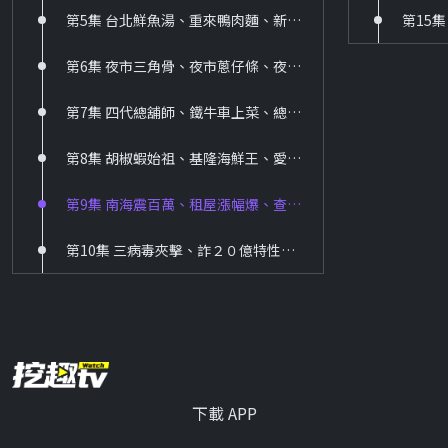
第5集 台北鮮魚湯、重來鴨肉麵、新店山東餅、主廚牛排攤、浪子肉圓王、阿姨蛋餅、媽祖家常菜
347 南台灣生活誌
第6集 夜市三角骨、夜市蔥仔條、夜市臭薯條、鐵皮臭豆腐、小琉球早餐、榕樹下扣仔嗲、眷村辦桌
HD
第7集 四代總舖師、鐵牛車上菜、總鋪師便當、竹田夯早餐、銀行麵線羹、最老蝦仁飯
348 亞洲生活台
HD
第8集 胡椒蝦始祖、基隆海鮮王、愛心便當嫂、羅東無骨鵝、韓味台生根、花蓮番麥王、寧夏炸魷魚
371 滾動力 rollor
第9集 南海震百萬、租屋漲幅爆、查詐錯方向、最不幸世代、職場Ｚ世代、微退休正夯、主婦退休金、退休族健保、台豬恐淪陷、冷氣機起火
HD
第10集 三病毒夾擊、詐２０億特性、無期不假釋、路怒多瘋狂、無照亂象多、通學路驚險、麵包藏添加、１人戶暴增、車位漲破頭、雙月上飛機、刺身海獸蟲、肌少是警訊
372 台灣舊時光
HD
373 靖天人文台
HD
下載 APP
374 鏡新聞-大師系列