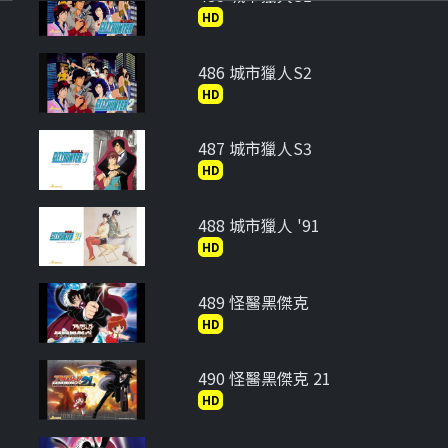
HD
486 城市獵人S2
HD
487 城市獵人S3
HD
488 城市獵人 '91
HD
489 怪醫黑傑克
HD
490 怪醫黑傑克 21
HD