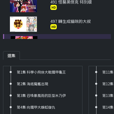
491 怪醫黑傑克 特別版
HD
497 轉生成貓咪的大叔
HD
498 科學小飛俠
HD
選集
499 科學小飛俠II
HD
第1集 科學小飛俠大戰鐵甲龜王
第11
500 科學小飛俠F
第2集 海底魔艦出現
第12
HD
第3集 召喚暴風雨的巨型木乃伊
第13集
第4集 向鐵甲大蜈蚣復仇
第14