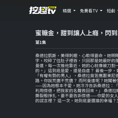
精選
免費看TV
短劇
蜜糖金，甜到讓人上癮，閃到
第1集
桑德拉凱斯，美得刺眼、心軟得要命。她明
字，咬碎了往肚子裡吞，只因那是她最好的朋
曼達。每一次推他靠近，她的心就像被刀割
的。」這到底是愛，還是自虐？ 最後一步，
「有權有勢的男人」，桑德拉竟答應跟東尼
路。你說荒唐不荒唐？ 而阿曼達呢？她聞著
——因為她根本不愛。她冷冷告訴桑德拉：
利用傑德，把我家的名聲救回來。」 桑德拉
撕裂般掙扎。要不要告訴傑德——你愛的女
的謊言裡？ 這一次，她到底要選誰的幸福？