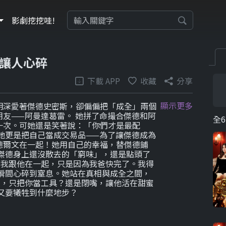
影劇挖挖哇!
讓人心碎
下載 APP
收藏
分享
顯示更多
明深愛著傑德史密斯，卻偏偏把「成全」兩個
友——阿曼達葛雷。 她拼了命撮合傑德和阿
全6
一次。可她還是笑著說：「你們才是最配
她更是把自己當成交易品——為了讓傑德成為
德爾文在一起！她用自己的幸福，替傑德鋪
傑德身上還沒散去的「窮味」，還是點頭了
「我跟他在一起，只是因為我爸快完了。我得
瞬間心碎到窒息。她站在真相與成全之間，
人，只把你當工具？還是閉嘴，讓他活在甜蜜
又要犧牲到什麼地步？