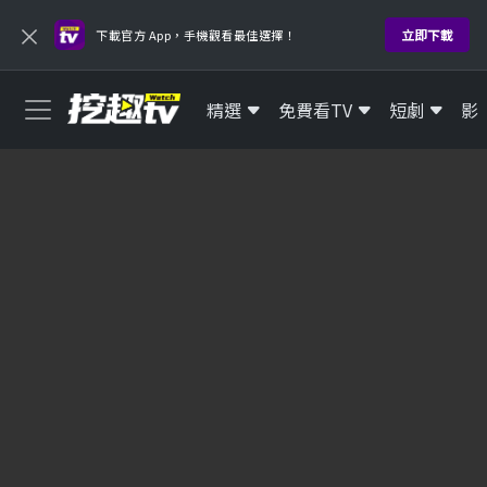
×
立即下載
下載官方 App，手機觀看最佳選擇！
精選
免費看TV
短劇
影