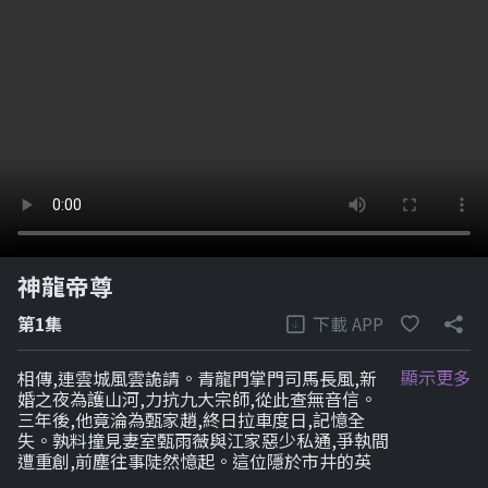
神龍帝尊
下載 APP
第1集
顯示更多
相傳,連雲城風雲詭請。青龍門掌門司馬長風,新
婚之夜為護山河,力抗九大宗師,從此查無音信。
三年後,他竟淪為甄家趙,終日拉車度日,記憶全
失。孰料撞見妻室甄雨薇與江家惡少私通,爭執間
遭重創,前塵往事陡然憶起。這位隱於市井的英
雄,帶著青龍衛重出江湖,與苦等三載的發妻雲宛