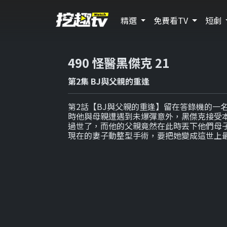
精選
免費看TV
短劇
490 怪醫黑傑克 21
第2集 BJ與父親的重逢
第2話【BJ與父親的重逢】留在答錄機的一
時他與母親遭遇到未爆彈意外，黑傑克接受
過世了，而他的父親竟然在此時丟下他們母子
現在的妻子動整型手術，要把她變成這世上