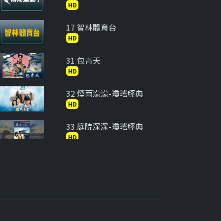
HD
17 智林體育台
HD
31 包青天
HD
32 煙雨濛濛-瓊瑤經典
HD
33 庭院深深-瓊瑤經典
HD
34 在水一方-瓊瑤經典
HD
35 六個夢-婉君
HD