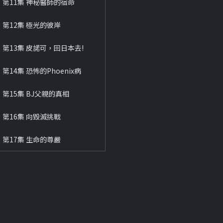
第11集 神秘醫師的宿命
第12集 極光的彼岸
第13集 皮諾可，回日本去!
第14集 恐怖的Phoenix病
第15集 BJ父親的真相
第16集 向毀滅挑戰
第17集 生命的尊嚴