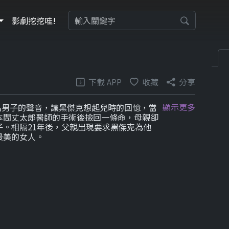
影劇挖挖哇!
下載 APP
收藏
分享
顯示更多
名男子的聲音，讓黑傑克想起兒時的回憶，當
本間丈太郎醫師的手術後撿回一條命，母親卻
。相隔21年後，父親出現要求黑傑克為他
最美的女人。