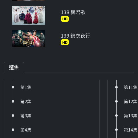
138 與君歌
HD
139 錦衣夜行
HD
140 風中奇緣
HD
選集
141 女醫明妃傳
第1集
第11集
HD
第2集
第12集
142 楚喬傳
HD
第3集
第13集
143 陸貞傳奇
第4集
第14集
HD