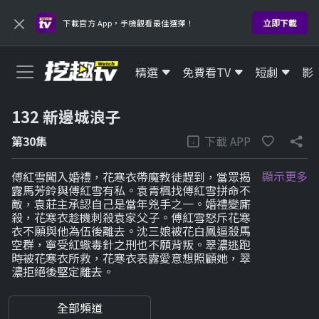
126 醫聖
×
立即下載
下載官方 App，手機觀看最佳選擇！
HD
127 白髮
精選
免費看TV
短劇
影
HD
132 新邊城浪子
128 君九齡
HD
下載 APP
第30集
129 南城宴
顯示更多
傅紅雪闖入婚禮，花寒衣帶魔教徒趕到，當眾揭
露馬芳鈴與傅紅雪有私。袁青楓找傅紅雪拼命不
HD
敵，袁莊主承認自己是當年兇手之一。婚禮變廝
殺，花寒衣趁機刺殺袁家父子。傅紅雪怒斥花寒
130 仙劍奇俠傳
衣不願與他為伍後離去。沈三娘被花白鳳逼殺馬
空群，寧受紅蠍毒針之刑也不願背叛。翠濃逃跑
HD
時被花寒衣所救，花寒衣表露愛意想照顧她，翠
濃拒絕後堅定離去。
131 仙劍奇俠傳3
HD
全部頻道