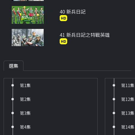
40 新兵日記
HD
41 新兵日記之特戰英雄
HD
60 戲說台灣
HD
選集
61 台灣霹靂火
第1集
第11集
HD
第2集
第12集
62 飛龍在天
HD
第3集
第13集
63 長男的媳婦
第4集
第14集
HD