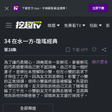
4 運通財經綜合台
×
立即下載
下載官方 App，手機觀看最佳選擇！
HD
16 博斯運動一台
精選
免費看TV
短劇
影
HD
34 在水一方-瓊瑤經典
17 智林體育台
HD
下載 APP
第28集
31 包青天
顯示更多
為了讓巧柔開心，詩堯買來一束鮮花，拿著鮮花
的巧柔總覺得自己對不起詩堯，自己不是一個好
HD
妻子。音樂社本想解除小雙，但在小雙的哀求下
才保住了工作。因為友文到音樂社，影響了小雙
32 煙雨濛濛-瓊瑤經典
的正常授課，使得小雙最終還是被解雇。失望的
小雙回到家裡，友文卻告訴她自己又去了賭場並
HD
輸了三千元。小雙勸友文不要再去賭場，並高興
地告訴他快做爸爸了，卻換來友文要打掉孩子。
33 庭院深深-瓊瑤經典
HD
全部頻道