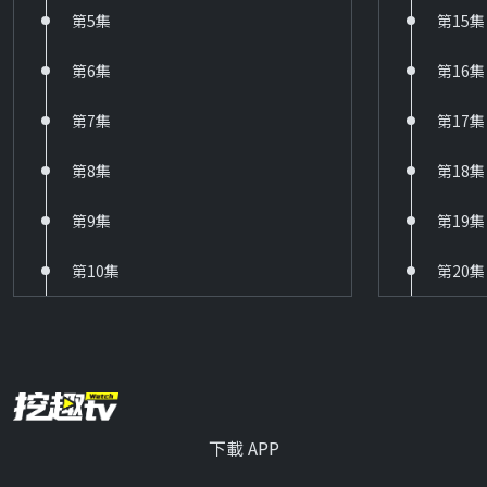
第5集
第15集
71 薰衣草
第6集
第16集
HD
第7集
第17集
72 鬥魚
HD
第8集
第18集
73 愛殺17
第9集
第19集
HD
第10集
第20集
111 國色芳華
HD
112 錦繡芳華
HD
下載 APP
113 與君初相識