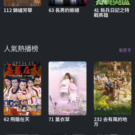
112 錦繡芳華
63 長男的媳婦
41 新兵日記之特
戰英雄
人氣熱播榜
看更多
62 飛龍在天
71 薰衣草
232 去有風的地
方