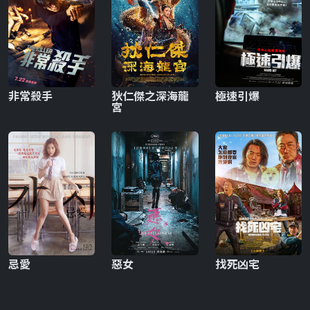
非常殺手
狄仁傑之深海龍
極速引爆
宮
忌愛
惡女
找死凶宅