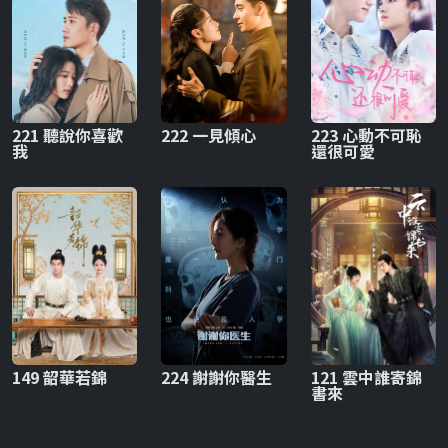
221 聽說你喜歡
222 一見傾心
223 心動不可恥
我
還很可愛
149 韶華若錦
224 謝謝你醫生
121 雲中誰寄錦
書來