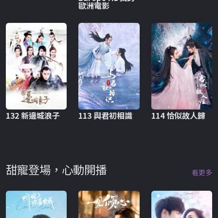
歐洲電影
132 新邊城浪子
113 與君初相識
114 恰似故人歸
甜寵登場，心動開播
看更多