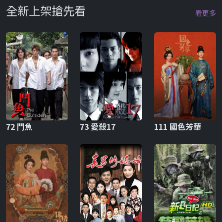
全新上架搶先看
看更多
72 鬥魚
73 愛殺17
111 國色芳華