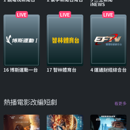
iNEWS
LIVE
LIVE
LIVE
16 博斯運動一台
17 智林體育台
4 運通財經綜合台
熱播電影改編短劇
看更多