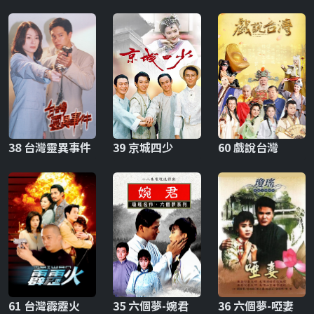
38 台灣靈異事件
39 京城四少
60 戲說台灣
61 台灣霹靂火
35 六個夢-婉君
36 六個夢-啞妻