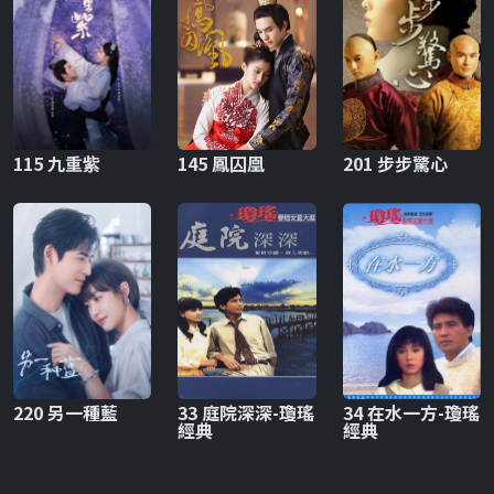
115 九重紫
145 鳳囚凰
201 步步驚心
220 另一種藍
33 庭院深深-瓊瑤
34 在水一方-瓊瑤
經典
經典