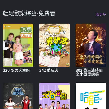
輕鬆歡樂綜藝-免費看
看更多
320 型男大主廚
342 愛玩客
302 費玉清時間
之小哥愛說笑