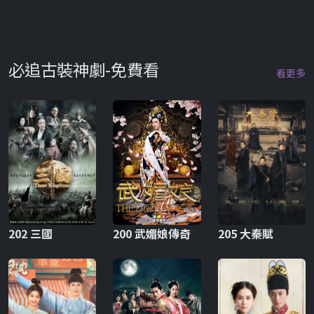
必追古裝神劇-免費看
看更多
202 三國
200 武媚娘傳奇
205 大秦賦