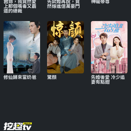
救命，我竟然愛
先試婚再說，竟
神龍帝尊
上那個嘴毒又霸
然嫁進億萬豪門
道的總裁
修仙歸來當奶爸
驚顏
先婚後愛 冷少追
妻有點甜