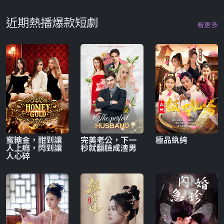
近期熱播爆款短劇
看更多
蜜糖金，甜到讓
完美老公，下一
極品紈絝
人上癮，閃到讓
秒就翻臉成渣男
人心碎