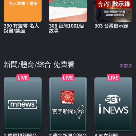
390 有聲書-名人
306 台灣1001個
303 台灣啟示錄
說書/講座
故事
新聞/體育/綜合-免費看
看更多
LIVE
LIVE
LIVE
1 鏡電視新聞台
2 寰宇新聞台灣台
3 三立新聞