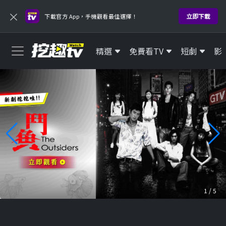
×
立即下載
下載官方 App，手機觀看最佳選擇！
精選
免費看TV
短劇
影
1
/
5