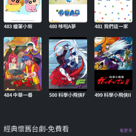
483 蠟筆小新
480 哆啦A夢
481 我們這一家
484 中華一番
500 科學小飛俠F
499 科學小飛俠II
經典懷舊台劇-免費看
看更多