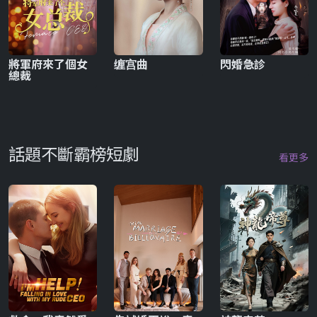
將軍府來了個女
缠宫曲
閃婚急診
總裁
話題不斷霸榜短劇
看更多