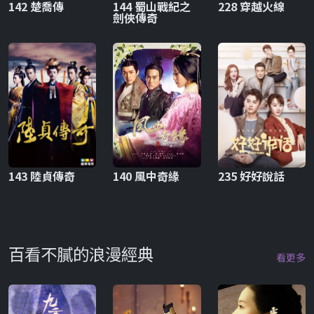
142 楚喬傳
144 蜀山戰紀之
228 穿越火線
劍俠傳奇
143 陸貞傳奇
140 風中奇緣
235 好好說話
百看不膩的浪漫經典
看更多