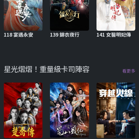
118 宴遇永安
139 錦衣夜行
141 女醫明妃傳
星光熠熠！重量級卡司陣容
看更多