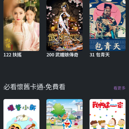
122 扶搖
200 武媚娘傳奇
31 包青天
必看懷舊卡通-免費看
看更多