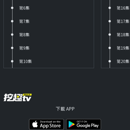
142 楚喬傳
第6集
第16集
HD
第7集
第17集
143 陸貞傳奇
HD
第8集
第18集
144 蜀山戰紀之劍俠傳奇
第9集
第19集
HD
第10集
第20集
145 鳳囚凰
HD
146 落花時節又逢君
HD
下載 APP
147 時光之城
HD