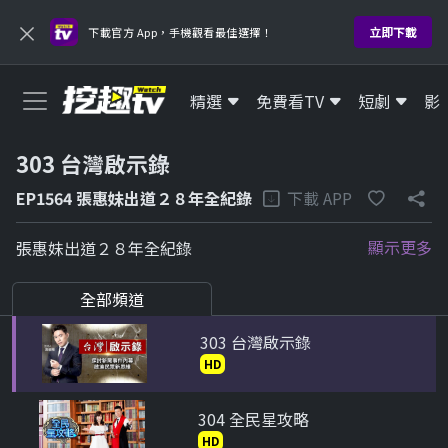
×
立即下載
下載官方 App，手機觀看最佳選擇！
271 恐怖映畫館
HD
精選
免費看TV
短劇
影
272 My Cinema Europe HD我的歐洲電影
HD
303 台灣啟示錄
301 天才衝衝衝
下載 APP
EP1564 張惠妹出道２８年全紀錄
HD
顯示更多
張惠妹出道２８年全紀錄
302 費玉清時間之小哥愛說笑
HD
全部頻道
303 台灣啟示錄
HD
304 全民星攻略
HD