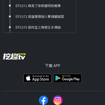
HD
EP1571 再見了徐熙媛特別報導
346 北台灣生活誌
EP1572 高雄連環殺人奪魂鋸疑雲
HD
EP1575 高材生三角戀王水情殺
347 南台灣生活誌
HD
348 亞洲生活台
HD
下載 APP
371 滾動力 rollor
HD
372 台灣舊時光
HD