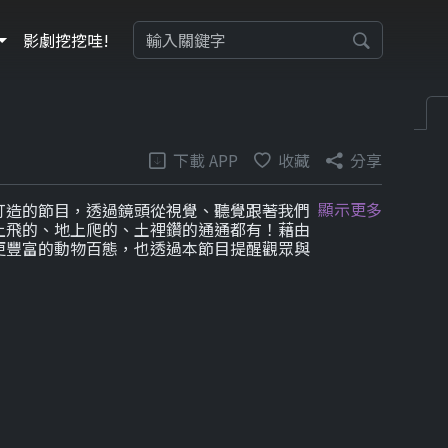
影劇挖挖哇!
下載 APP
收藏
分享
顯示更多
打造的節目，透過鏡頭從視覺、聽覺跟著我們
上飛的、地上爬的、土裡鑽的通通都有！藉由
更豐富的動物百態，也透過本節目提醒觀眾與