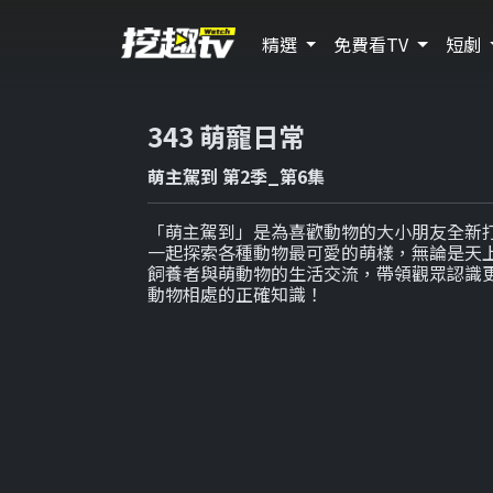
精選
免費看TV
短劇
343 萌寵日常
萌主駕到 第2季_第6集
「萌主駕到」是為喜歡動物的大小朋友全新
一起探索各種動物最可愛的萌樣，無論是天
飼養者與萌動物的生活交流，帶領觀眾認識
動物相處的正確知識！