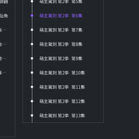
蜜袋鼯
萌主駕到 第2季_第5集
36 六個夢-啞妻
HD
神仙魚
萌主駕到 第2季_第6集
37 六個夢-三朵花
萌主駕到 第1季_第10集 兩棲爬蟲
萌主駕到 第2季_第7集
HD
38 台灣靈異事件
萌主駕到 第1季_第11集 角落。有貓
萌主駕到 第2季_第8集
HD
萌主駕到 第1季_第12集 微笑天使薩摩耶
萌主駕到 第2季_第9集
39 京城四少
HD
萌主駕到 第1季_第13集 蘇卡達象龜
萌主駕到 第2季_第10集
40 新兵日記
萌主駕到 第2季_第11集
HD
萌主駕到 第2季_第12集
41 新兵日記之特戰英雄
HD
萌主駕到 第2季_第13集
60 戲說台灣
HD