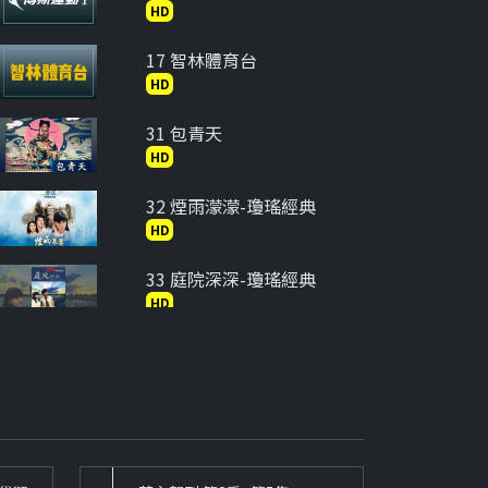
HD
17 智林體育台
HD
31 包青天
HD
32 煙雨濛濛-瓊瑤經典
HD
33 庭院深深-瓊瑤經典
HD
34 在水一方-瓊瑤經典
HD
35 六個夢-婉君
HD