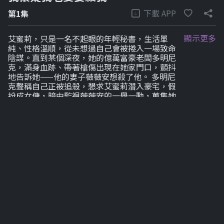
下載 APP
第1集
顯示更多
艾蜜莉，只是一名不起眼的年輕秘書，生活單
純、性格溫順，從未想過自己會被捲入一場致命
陰謀。直到某個深夜，她的億萬富豪老闆多明尼
克，滿身血跡、帶著槍傷出現在她家門口，顫抖
地告訴她——他的妻子薇薇安想殺了他。 多明尼
克聲稱自己正被追殺，懇求艾蜜莉潛入豪宅，假
扮成女傭，暗中監視薇薇安的一舉一動，蒐集她
出軌與謀害的證據。在恐懼與對上司的信任之間
掙扎，艾蜜莉最終答應，卻一步步踏入無法回頭
的深淵。 豪門之中，謊言層層堆疊。隨著調查深
入，艾蜜莉震驚地發現，那道槍傷根本是多明尼
克自導自演，只為嫁禍薇薇安、奪取家族全部財
產。而她以為的受害者薇薇安，也絕非無辜的女
人。她精於算計、心狠手辣，早已佈局反擊，準
備揭穿丈夫的真面目，保全自己的利益。 夫妻之
間展開一場高風險的貓捉老鼠遊戲，彼此試探、
互設陷阱，每一步都可能致命。而夾在兩人之間
的艾蜜莉，既是棋子，也是關鍵證人。她必須選
擇，是揭發老闆的邪惡計畫，還是繼續配合這場
騙局，甚至無法否認自己對多明尼克產生的複雜