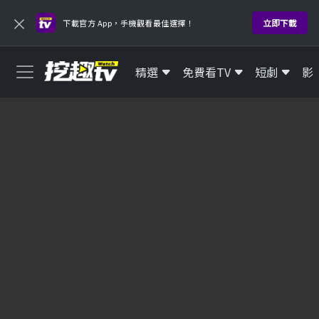
×
立即下載
下載官方 App，手機觀看最佳選擇！
精選
免費看TV
短劇
影