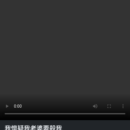
我懷疑我老婆要殺我