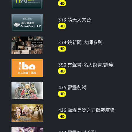
HD
373 靖天人文台
HD
374 鏡新聞-大師系列
HD
390 有聲書-名人說書/講座
HD
435 霹靂劍蹤
HD
436 霹靂兵燹之刀戟戡魔錄
HD