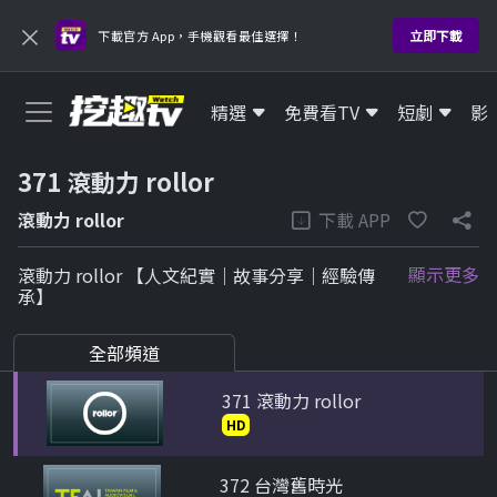
×
立即下載
下載官方 App，手機觀看最佳選擇！
345 新唐人生活台
HD
精選
免費看TV
短劇
影
346 北台灣生活誌
HD
371 滾動力 rollor
下載 APP
滾動力 rollor
347 南台灣生活誌
HD
顯示更多
滾動力 rollor 【人文紀實｜故事分享｜經驗傳
承】
348 亞洲生活台
HD
全部頻道
371 滾動力 rollor
HD
372 台灣舊時光