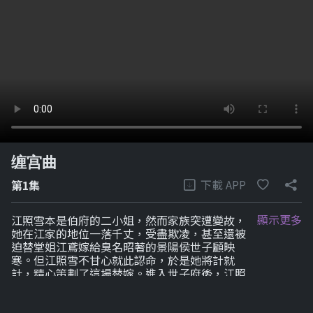
缠宫曲
下載 APP
第1集
顯示更多
江照雪本是伯府的二小姐，然而家族突遭變故，
她在江家的地位一落千丈，受盡欺凌，甚至還被
迫替堂姐江鳶嫁給臭名昭著的景陽侯世子顧映
寒。但江照雪不甘心就此認命，於是她將計就
計，精心策劃了這場替嫁。進入世子府後，江照
雪一邊要應付來自江鳶的冷嘲熱諷和各種陷害，
還要巧妙地處理與府中其他人的關係。然而，憑
藉著自己的聰明才智和機智勇敢，江照雪一次次