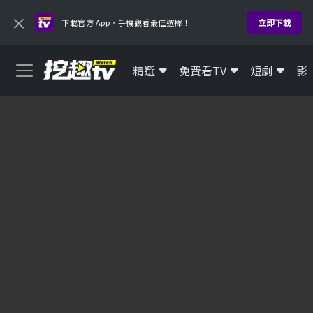
×
立即下載
下載官方 App，手機觀看最佳選擇！
精選
免費看TV
短劇
影