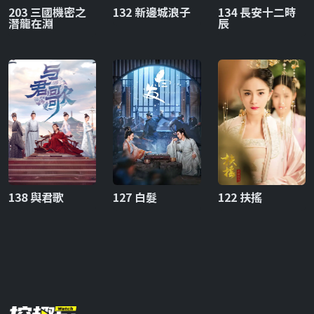
203 三國機密之
132 新邊城浪子
134 長安十二時
潛龍在淵
辰
138 與君歌
127 白髮
122 扶搖