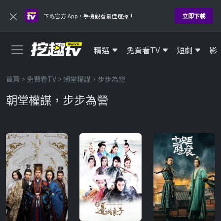
×
立即下載
下載官方 App，手機觀看最佳選擇！
精選
免費看TV
短劇
影
首頁
>
免費看TV
> 朝堂權謀，步步為營
朝堂權謀，步步為營