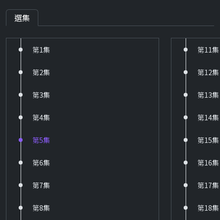
130 仙劍奇俠傳
HD
選集
131 仙劍奇俠傳3
第1集
第11集
HD
第2集
第12集
132 新邊城浪子
HD
第3集
第13集
133 真命天子
第4集
第14集
HD
第5集
第15集
134 長安十二時辰
第6集
第16集
HD
第7集
第17集
135 大宋少年志2
HD
第8集
第18集