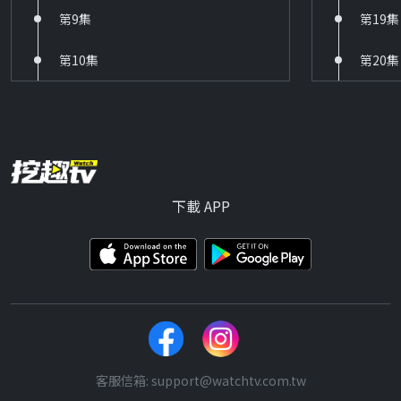
136 錦繡安寧
第9集
第19集
HD
第10集
第20集
137 長樂曲
HD
138 與君歌
HD
下載 APP
139 錦衣夜行
HD
140 風中奇緣
HD
141 女醫明妃傳
客服信箱: support@watchtv.com.tw
HD