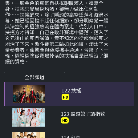
集，一股金色的真氣自扶搖眼瞼灌入，攜裹全
HD
身，扶搖只覺周身灼熱，卻無力做出任何動
作……扶搖醒來，除了隱約的高空墜落和漩渦水
119 春家小姐是訟師
幕，她已經回憶不起任何細節，卻分明察覺一股
無法控制的極強熱流在體內竄走。從別人口中，
HD
扶搖方才得知，自己在畋斗賽場中墜落，落入了
玄元後山的死門深潭，竟不知怎的從那個必死之
120 月上朝顏
地活了下來。畋斗賽第二輪如此凶險，淘汰了大
量參賽者，燕驚塵與裴瑗攜手通過，晉級了下一
HD
輪，糊裡糊塗從賽場掉落的扶搖自是已經沒了繼
續的資格。
121 雲中誰寄錦書來
HD
全部頻道
122 扶搖
HD
123 霸道娘子請指教
HD
124 家宴