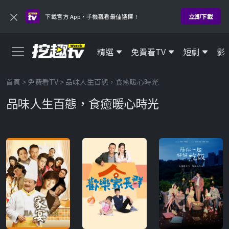
×
立即下載
下載官方 App，手機觀看最佳選擇！
精選
免費看TV
短劇
影
首頁
>
免費看TV
> 品味人生百態，食癒暖心時光
品味人生百態，食癒暖心時光