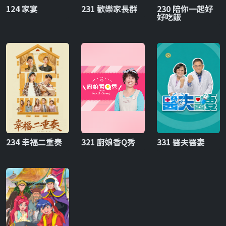
124 家宴
231 歡樂家長群
230 陪你一起好
好吃飯
234 幸福二重奏
321 廚娘香Q秀
331 醫夫醫妻