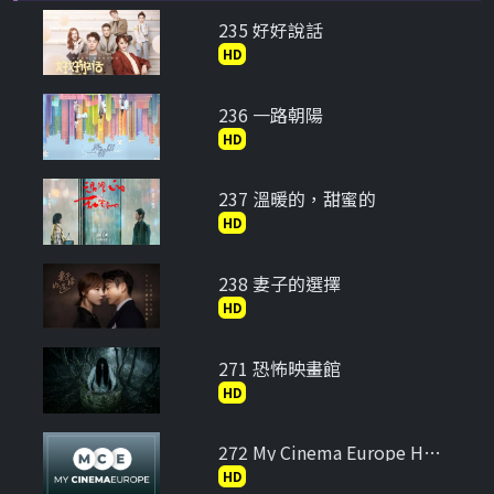
235 好好說話
HD
236 一路朝陽
HD
237 溫暖的，甜蜜的
HD
238 妻子的選擇
HD
271 恐怖映畫館
HD
272 My Cinema Europe HD我的歐洲電影
HD