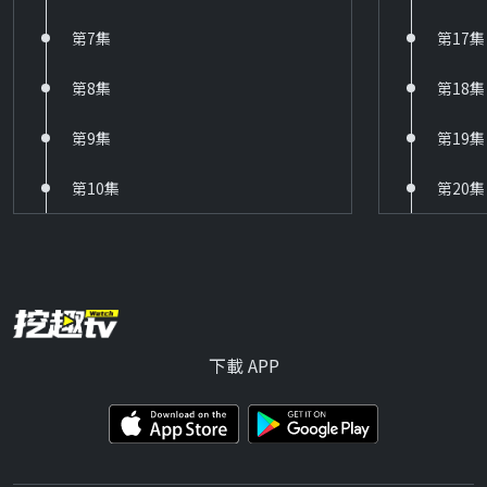
第7集
第17集
307 哈哈台
HD
第8集
第18集
320 型男大主廚
第9集
第19集
HD
第10集
第20集
321 廚娘香Q秀
HD
330 醫師好辣
HD
下載 APP
331 醫夫醫妻
HD
341 生活智多星