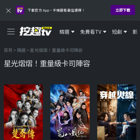
×
立即下載
下載官方 App，手機觀看最佳選擇！
精選
免費看TV
短劇
影
首頁
>
精選
> 星光熠熠！重量級卡司陣容
星光熠熠！重量級卡司陣容