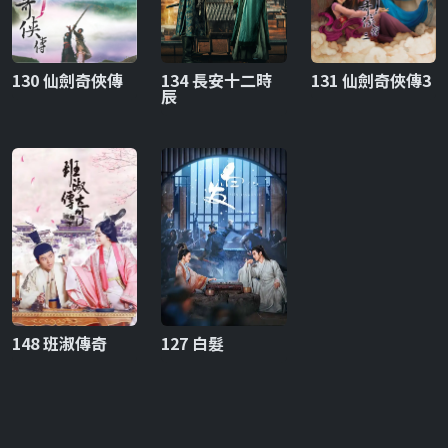
130 仙劍奇俠傳
134 長安十二時
131 仙劍奇俠傳3
辰
148 班淑傳奇
127 白髮