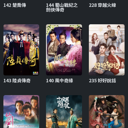
142 楚喬傳
144 蜀山戰紀之
228 穿越火線
劍俠傳奇
143 陸貞傳奇
140 風中奇緣
235 好好說話