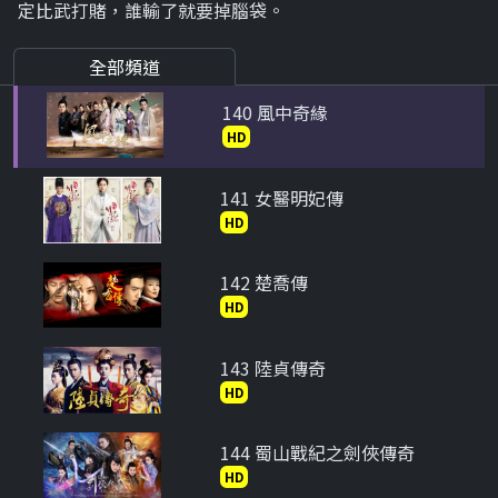
定比武打賭，誰輸了就要掉腦袋。
139 錦衣夜行
HD
全部頻道
140 風中奇緣
HD
141 女醫明妃傳
HD
142 楚喬傳
HD
143 陸貞傳奇
HD
144 蜀山戰紀之劍俠傳奇
HD