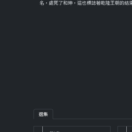
名，處死了和珅，這也標誌著乾隆王朝的結
選集