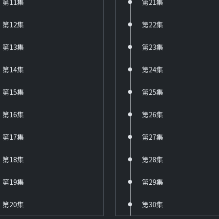
第11集
第21集
第12集
第22集
第13集
第23集
第14集
第24集
第15集
第25集
第16集
第26集
第17集
第27集
第18集
第28集
第19集
第29集
第20集
第30集