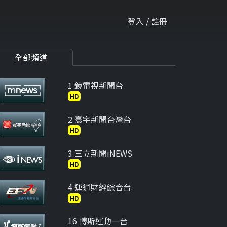
登入 / 註冊
全部頻道
1 鏡電視新聞台
HD
2 寰宇新聞台灣台
HD
3 三立新聞iNEWS
HD
4 運通財經綜合台
HD
16 博斯運動一台