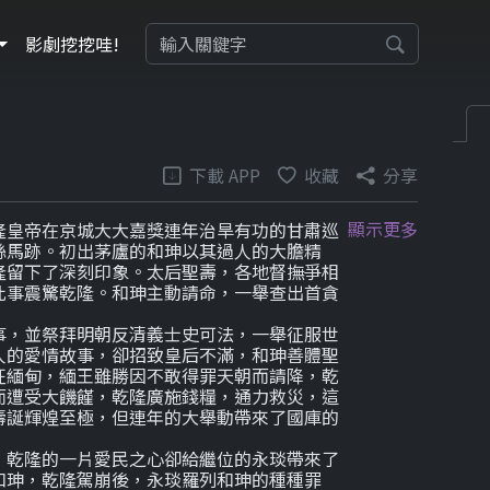
影劇挖挖哇!
下載 APP
收藏
分享
顯示更多
隆皇帝在京城大大嘉獎連年治旱有功的甘肅巡
絲馬跡。初出茅廬的和珅以其過人的大膽精
隆留下了深刻印象。太后聖壽，各地督撫爭相
此事震驚乾隆。和珅主動請命，一舉查出首貪
事，並祭拜明朝反清義士史可法，一舉征服世
人的愛情故事，卻招致皇后不滿，和珅善體聖
征緬甸，緬王雖勝因不敢得罪天朝而請降，乾
而遭受大饑饉，乾隆廣施錢糧，通力救災，這
壽誕輝煌至極，但連年的大舉動帶來了國庫的
，乾隆的一片愛民之心卻給繼位的永琰帶來了
和珅，乾隆駕崩後，永琰羅列和珅的種種罪