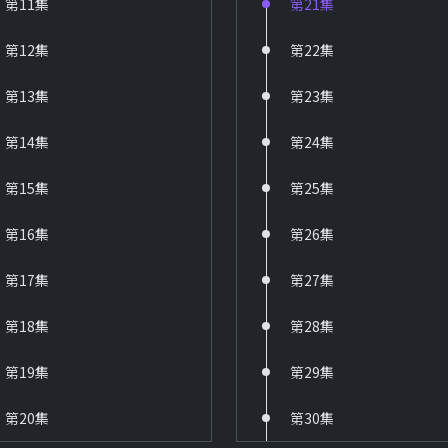
第11集
第21集
第12集
第22集
第13集
第23集
第14集
第24集
第15集
第25集
第16集
第26集
第17集
第27集
第18集
第28集
第19集
第29集
第20集
第30集