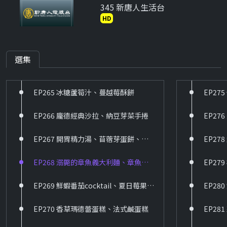
345 新唐人生活台
HD
346 北台灣生活誌
HD
選集
347 南台灣生活誌
EP265 冰糖蘆筍汁、蔓越莓酥餅
EP27
HD
EP266 龐德經典沙拉、納豆芽菜手捲
EP2
348 亞洲生活台
HD
EP267 開胃精力湯、苜蓿芽蛋餅、雙芽味噌拉麵、罐裝沙拉
371 滾動力 rollor
EP268 溺斃的章魚義大利麵、章魚馬鈴薯沙拉
EP27
HD
EP269 鮮蝦番茄cocktail、夏日莓果白酒凍
372 台灣舊時光
EP270 香草瑪德蕾蛋糕、法式鹹蛋糕
EP2
HD