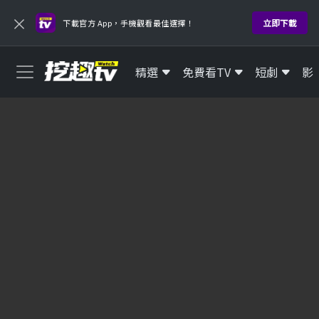
×
立即下載
下載官方 App，手機觀看最佳選擇！
精選
免費看TV
短劇
影