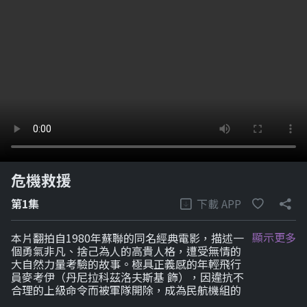
危機救援
下載 APP
第1集
顯示更多
本片翻拍自1980年蘇聯的同名經典電影，描述一
個勇氣非凡、捨己為人的高貴人格，遭受無情的
大自然力量考驗的故事。極具正義感的年輕飛行
員麥考伊（丹尼拉科茲洛夫斯基 飾），因違抗不
合理的上級命令而被軍隊開除，成為民航機組的
實習飛行員。因為他不留情面的誠實與直接，使