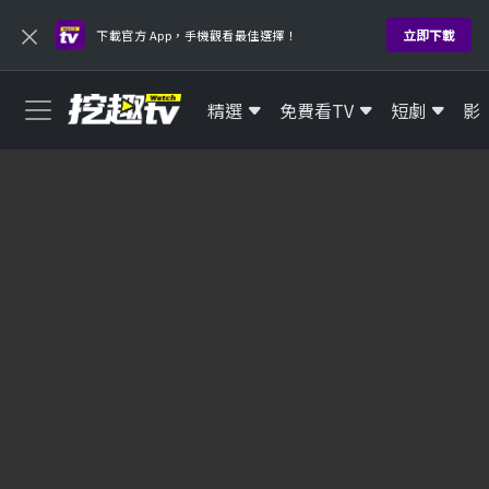
×
立即下載
下載官方 App，手機觀看最佳選擇！
精選
免費看TV
短劇
影