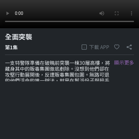
全面突襲
下載 APP
第1集
顯示更多
一支特警隊準備在破曉前突襲一棟30層高樓，將
藏身其中的販毒集團徹底剷除。沒想到他們卻在
攻堅行動展開後，反遭販毒集團包圍。無路可退
的他們活命的唯一辦法，就是在幫派份子與殺手
圍攻之下，殺出一條血路……。
劇集列表
1-6
7-12
7-12
7-12
7-12
7-