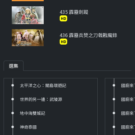
435 霹靂劍蹤
HD
436 霹靂兵燹之刀戟戡魔錄
HD
443 霹靂神州系列
HD
選集
444 霹靂天啟
太平洋之心：關島環遊記
國廚來
HD
世界的另一邊：武陵源
國廚來
445 霹靂震寰宇之刀龍傳說
HD
地中海雙城記
國廚來
446 霹靂震寰宇之龍戰八荒
神奇泰國
國廚來
HD