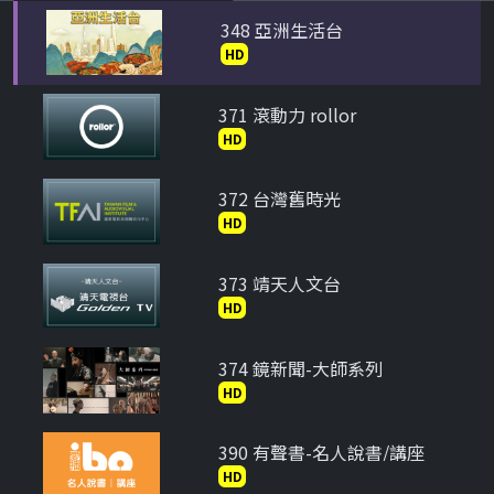
348 亞洲生活台
HD
371 滾動力 rollor
HD
372 台灣舊時光
HD
373 靖天人文台
HD
374 鏡新聞-大師系列
HD
390 有聲書-名人說書/講座
HD