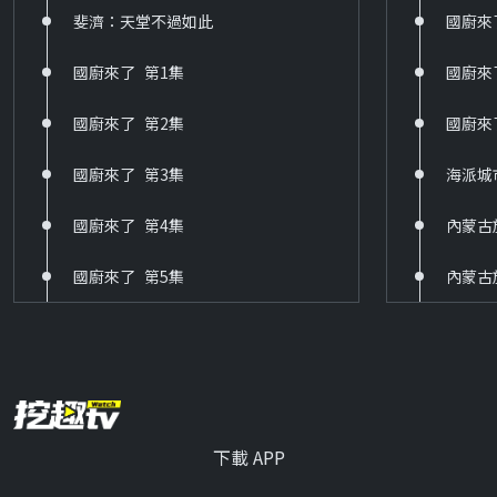
斐濟：天堂不過如此
國廚來
447 霹靂震寰宇之兵甲龍痕
國廚來了_第1集
國廚來
HD
國廚來了_第2集
國廚來
460 南瓜入侵
HD
國廚來了_第3集
海派城
461 海鸚出任務
國廚來了_第4集
內蒙古
HD
國廚來了_第5集
內蒙古
462 豆小鴨
HD
480 哆啦A夢
HD
下載 APP
481 我們這一家