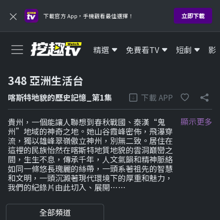
342 愛玩客
×
立即下載
下載官方 App，手機觀看最佳選擇！
HD
343 萌寵日常
精選
免費看TV
短劇
影
HD
348 亞洲生活台
344 靖天生活台
HD
下載 APP
喀斯特地貌的歷史記憶_第1集
345 新唐人生活台
顯示更多
貴州，一個能讓人聯想到春秋戰國、秦漢“鬼
州”地域的神奇之地。她山谷霞峰密佈，飛瀑穿
HD
流，獨以雄峰翠嶺傲立神州，別無二致。居住在
這裡的民族怡然在喀斯特地質地貌的雲洞巔巒之
346 北台灣生活誌
間，生生不息，傳承千年，人文氣韻和精神脈絡
如同一條悠長瑰麗的絲帶，一頭系著祖先的智慧
HD
和文明，一頭沉澱著現代環境下的厚重和魅力，
我們的紀錄片由此切入、展開……
347 南台灣生活誌
HD
全部頻道