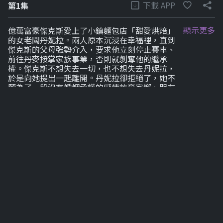
下載 APP
第1集
顯示更多
億萬富豪傑克斯愛上了小鎮麵包店「甜愛烘焙」
的女老闆丹妮拉。兩人原本沉浸在幸福裡，直到
傑克斯的父母強勢介入，要求他立刻停止賽車、
前往丹麥接掌家族事業，否則就剝奪他的繼承
權。傑克斯不想失去一切，也不想失去丹妮拉，
於是向她提出一起離開。丹妮拉卻拒絕了，她不
願為了一段沒有婚姻承諾的感情放棄家鄉、朋友
與辛苦經營的麵包店，反指傑克斯自私。傑克斯
也反過來嘲諷她寧願當個小小麵包師也不肯站到
他身邊。兩人痛苦分手後，傑克斯試著聯絡、試
著挽回，卻一次次被她無視。五年後，傑克斯收
到父親過世的消息返鄉，正式接掌公司，第一件
事就是想把丹妮拉追回來。他不斷示好、屢次碰
壁，直到她終於答應與他約會。兩人復合了，但
丹妮拉始終保持距離，彷彿隨時準備再次逃走。
就在傑克斯以為自己終於贏回她時，丹妮拉卻接
到陌生人來電，詢問是否願意出售麵包店，甚至
有人直接提出要買下她所在的建物。她震驚得
知，傑克斯的公司竟在推動出售案。傑克斯辯稱
自己最近才知道她是麵包店的屋主，但信任已經
裂開，狠話與舊傷再次爆發。丹妮拉告訴他，他