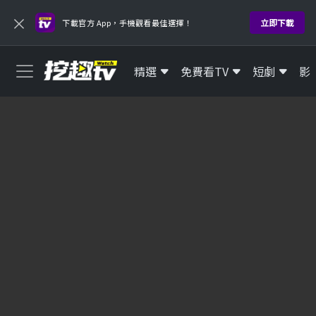
×
立即下載
下載官方 App，手機觀看最佳選擇！
精選
免費看TV
短劇
影