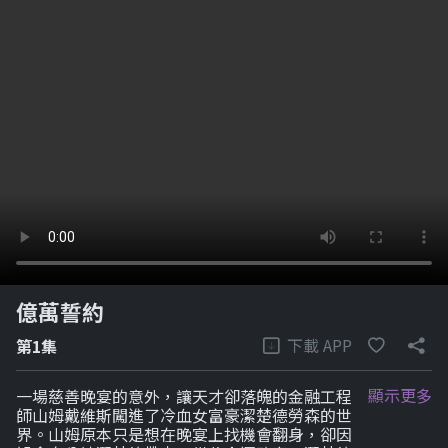
億萬誓約
下載 APP
第1集
顯示更多
一場慈善晚宴的意外，讓天才卻落魄的金融工程
師山姆戴維斯闖進了冷血女富豪潔楚德勞森的世
界。山姆原本只是想在晚宴上找機會翻身，卻因