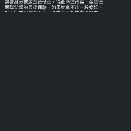
誤會身分被潔楚德帶走，從此命運改寫。潔楚德
面臨父親的最後通牒，如果她拿不出一段婚姻，
就必須交出CEO之位。她看中山姆的處境與需
求，提出一紙合約婚姻。為了拯救自己岌岌可危
的事業，山姆答應了，卻不知道勞森帝國周圍盤
踞著危險的家族祕密。假結婚的生活裡，兩人從
互相利用到互相依賴，感情逐漸變得真實。然
而，潔楚德心狠手辣的前未婚夫維克多帶著復仇
回來，她的親姊妹莫莉也虎視眈眈，想奪走一
切。更致命的是，山姆在查找線索時發現一樁把
他家族與潔楚德黑暗過去連在一起的祕密，足以
引爆整個帝國。背叛、隱藏的愛與企業奪權同時
逼近，他們必須在「交易」與「真心」之間做出
選擇，否則一切都將來不及。
劇集列表
1-6
7-12
7-12
7-12
7-12
7-
全61集
列表
新→舊