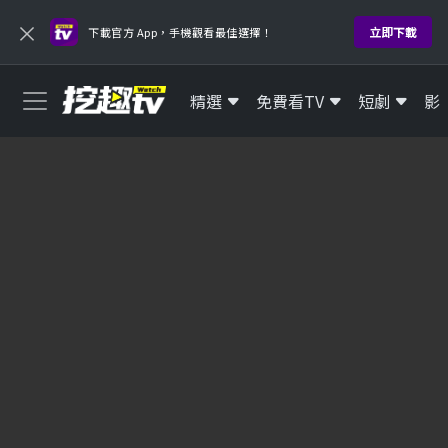
×
立即下載
下載官方 App，手機觀看最佳選擇！
精選
免費看TV
短劇
影