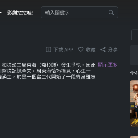
影劇挖挖哇!
下載 APP
收藏
分享
顯示更多
）和搓澡工周東海（喬杉飾）發生爭執，因此
到醫院記憶全失，周東海恰巧撞見，心生一
全4
搓澡工，於是一個富二代開始了一段終身難忘