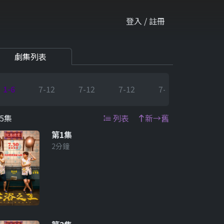
登入 / 註冊
劇集列表
1-6
7-12
7-12
7-12
7-12
7-12
5集
列表
新→舊
第1集
2分鐘