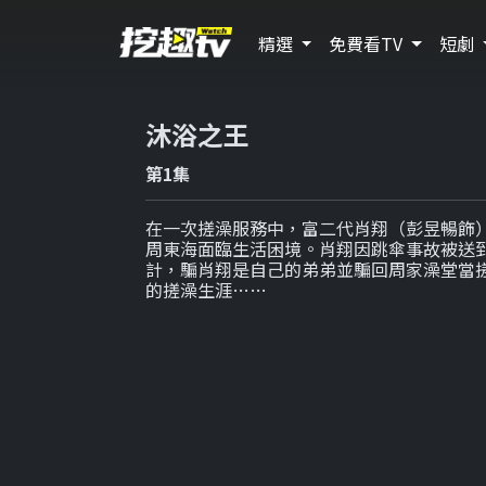
精選
免費看TV
短劇
沐浴之王
第1集
在一次搓澡服務中，富二代肖翔（彭昱暢飾
周東海面臨生活困境。肖翔因跳傘事故被送
計，騙肖翔是自己的弟弟並騙回周家澡堂當
的搓澡生涯……