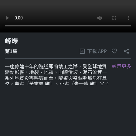
峰爆
下載 APP
第1集
顯示更多
一座修建十年的隧道即將竣工之際，受全球地質
變動影響，地裂、地震、山體滑坡、泥石流等一
系列地質災害呼嘯而至，隧道與整個縣城危在旦
夕，老洪（黃志忠 飾）、小洪（朱一龍 飾）父子
倆於絕境處挺身而出，他們如何與16萬人度過這
場生死危機？
劇集列表
1-6
7-12
7-12
7-12
7-12
7-