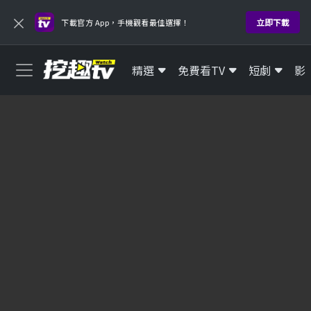
×
立即下載
下載官方 App，手機觀看最佳選擇！
精選
免費看TV
短劇
影