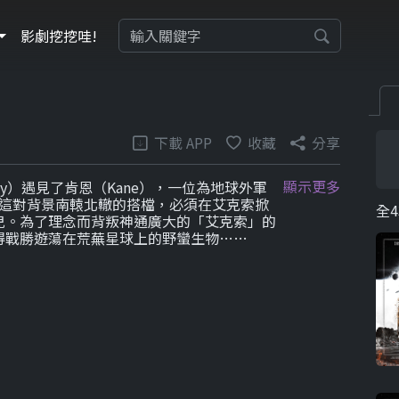
影劇挖挖哇!
下載 APP
收藏
分享
顯示更多
y）遇見了肯恩（Kane），一位為地球外軍
。這對背景南轅北轍的搭檔，必須在艾克索掀
全4
兒。為了理念而背叛神通廣大的「艾克索」的
得戰勝遊蕩在荒蕪星球上的野蠻生物……