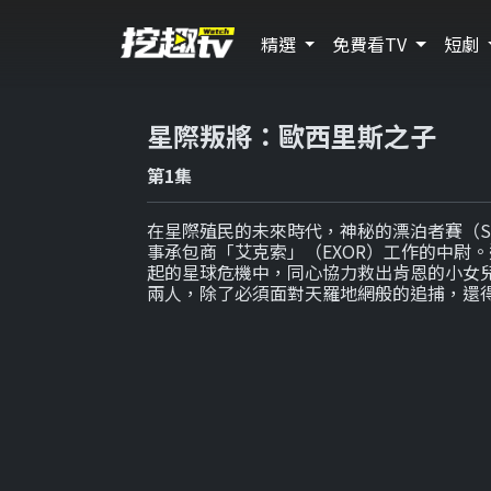
精選
免費看TV
短劇
星際叛將：歐西里斯之子
第1集
在星際殖民的未來時代，神秘的漂泊者賽（S
事承包商「艾克索」（EXOR）工作的中尉
起的星球危機中，同心協力救出肯恩的小女
兩人，除了必須面對天羅地網般的追捕，還