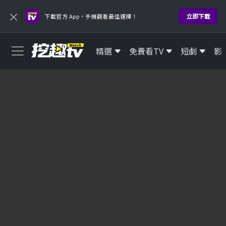
×
立即下載
下載官方 App，手機觀看最佳選擇！
精選
免費看TV
短劇
影