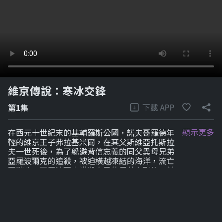
維京傳說：寒冰交鋒
下載 APP
第1集
顯示更多
在西元十世紀末的基輔羅斯公國，諾夫哥羅德年
輕的維京王子弗拉基米爾，在其父斯維亞托斯拉
夫一世死後，為了躲避背信忘義的同父異母兄弟
亞羅波爾克的追殺，被迫橫越凍結的海洋，流亡
至瑞典。亞羅波爾克謀殺自己的兄弟奧列格，並
已攻克了基輔羅斯公國的維京領地。沙場老將斯
凡納德說服弗拉基米爾組織一支瓦蘭吉艦隊，期
盼能戰勝亞羅波爾克，奪還諾夫哥羅德，並與強
大的拜占庭武力正面交鋒……