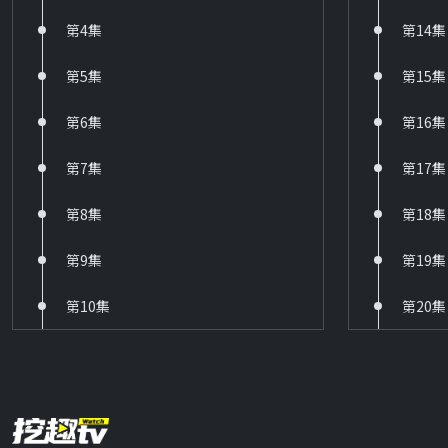
第4集
第14集
224 謝謝你醫生
HD
第5集
第15集
第6集
第16集
225 芥子時光
HD
第7集
第17集
226 不惑之旅
第8集
第18集
HD
第9集
第19集
227 那些回不去的年少時光
HD
第10集
第20集
228 穿越火線
HD
229 半暖時光