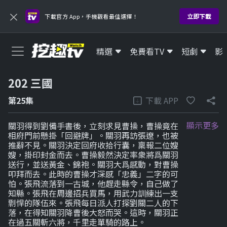
145 鳳囚凰
×
立即下載
下載官方 App，手機觀看最佳選擇！
HD
146 落花時節又逢君
精選
免費看TV
短劇
影
HD
202 三國
147 時光之城
HD
下載 APP
第25集
148 班淑傳奇
顯示更多
關羽得到劉備手書後，立刻求見曹操，曹操竟在
相府門前懸掛「回避牌」。關羽再訪張遼，也被
HD
推辭不見。關羽決定回府收拾行囊，稟報二位嫂
嫂，掛印封金而去。曹操毅然決定率衆將爲關羽
149 韶華若錦
送行，並送黃金、錦袍。關羽大爲感動，對曹操
叩拜而去。此時的曹操才深感「忠義」二字的可
HD
怕。張飛流落到一古城，他趕走縣令，自己做了
知縣。張飛在周邊招兵買馬，用武力訓練出一支
200 武媚娘傳奇
剽悍的隊伍來。張飛每日派人打探劉關二人的下
落，在得知關羽降曹後大怒而哭。這時，關羽正
HD
在過五關斬六將，千里走單騎的路上。