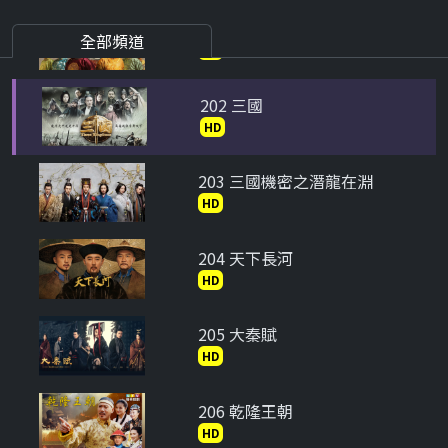
201 步步驚心
全部頻道
HD
202 三國
HD
203 三國機密之潛龍在淵
HD
204 天下長河
HD
205 大秦賦
HD
206 乾隆王朝
HD