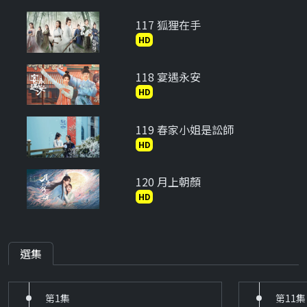
117 狐狸在手
HD
118 宴遇永安
HD
119 春家小姐是訟師
HD
120 月上朝顏
HD
121 雲中誰寄錦書來
HD
選集
122 扶搖
第1集
第11集
HD